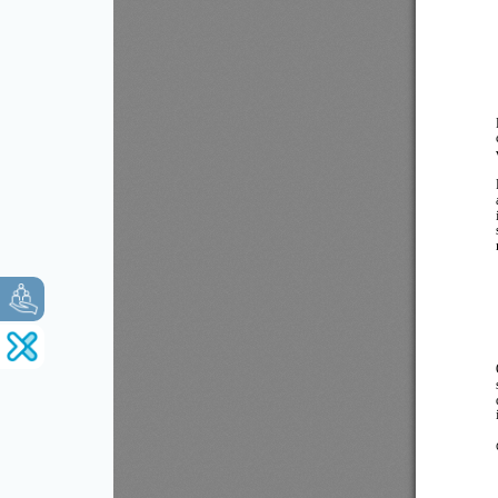
Espace
Citoyen
INEXINE