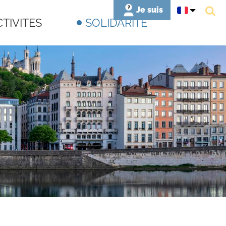
Je suis
CTIVITES
SOLIDARITE
Nouvel arrivant
Un étudiant
Un parent
Un senior