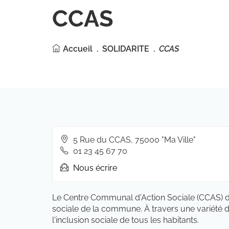
CCAS
Accueil
SOLIDARITE
CCAS
Adresse
5 Rue du CCAS, 75000 "Ma Ville"
:
Téléphone
01 23 45 67 70
fixe
Nous écrire
:
Le Centre Communal d'Action Sociale (CCAS) de 
sociale de la commune. À travers une variété de
l'inclusion sociale de tous les habitants.