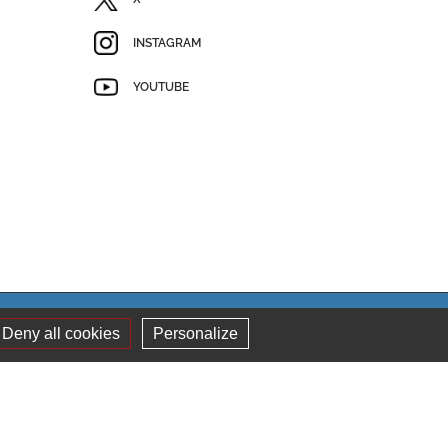
INSTAGRAM
YOUTUBE
pace
Contribuer
Plan de site
Façonné par
Deny all cookies
Personalize