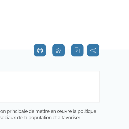
Partager
Imprimer
Générer
sur les
cette
le flux
réseaux
page
RSS
sociaux
ion principale de mettre en œuvre la politique
ociaux de la population et à favoriser